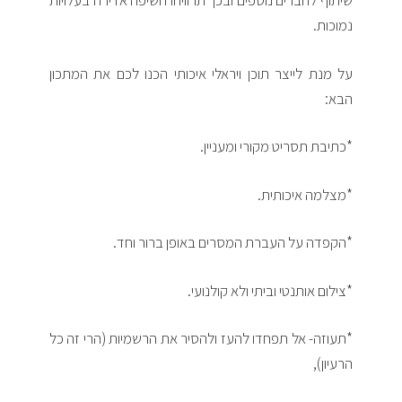
שיתוף לחברים נוספים ובכך תרוויחו חשיפה אדירה בעלויות
נמוכות.
על מנת לייצר תוכן ויראלי איכותי הכנו לכם את המתכון
הבא:
*כתיבת תסריט מקורי ומעניין.
*מצלמה איכותית.
*הקפדה על העברת המסרים באופן ברור וחד.
*צילום אותנטי וביתי ולא קולנועי.
*תעוזה- אל תפחדו להעז ולהסיר את הרשמיות (הרי זה כל
הרעיון),