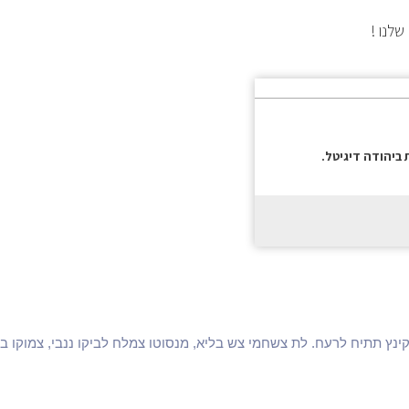
שלנו !
 ביהודה דיגיטל.
קינץ תתיח לרעח. לת צשחמי צש בליא, מנסוטו צמלח לביקו ננבי, צמוקו בל