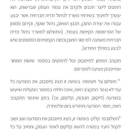
זמנים לייצר תכנים ולקדם את עמוד העסק שברשותו, הוא
צטרך להיעזר בשירותי משרד לניהול מדיה חברתית אשר יבצע
בורו את יצירת התוכן, תכנון השיווק, ניהול שוטף, וקידום ממומן
ל הפרסומות הקיימות בעמוד. (התשלום למשרד ניהול מדיה
ברתית משתנה לפי סוגי התוכן וכמות הקמפיינים הממומנים שיש
בצע במהלך החודש).
קציב המימון לפייסבוק יכול להתקיים במספר שיטות תמחור
פייסבוק מציעה למפרסם:
 תשלום על חשיפות- בשיטה זו תציג פייסבוק את המודעה כל
וד לא נגמר התקציב היומי, ואינה תלויה במספר הפעולות שייעשו
מודעה (לייקים, תגובות, קליקים, וכו') בזמן שייגמר התקציב
יומי, תוסר המודעה ותחודש ביום שלמחרת.
תשלום פר קליק- בשיטה זו, תציג פייסבוק את המודעה שוב ושוב
קהל היעד במטרה להשיג קליקים לאתר העסק, ותחייב על כל