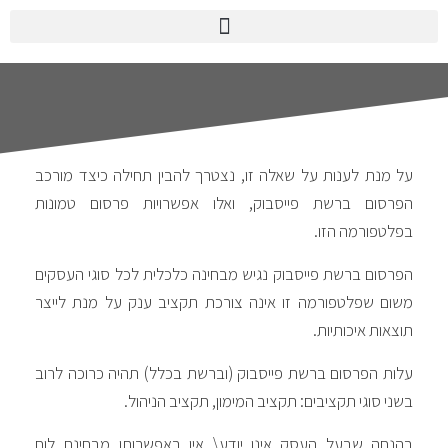
ל מנת לענות על שאלה זו, נצטרך להבין תחילה כיצד מורכב
פרסום ברשת פייסבוק, ואלו אפשרויות פרסום טמונות
פלטפורמה הזו.
פרסום ברשת פייסבוק נגיש מבחינה כלכלית לכל סוגי העסקים
שום שפלטפורמה זו אינה צורכת תקציב ענק על מנת לייצר
וצאות איכותיות.
לות הפרסום ברשת פייסבוק (וברשת בכלל) תהיה כרוכה לרוב
שני סוגי תקציבים: תקציב המימון, תקציב הניהול.
הנחה שבעל העסק אינו יודע\ אין באפשרותו מבחינת לוח